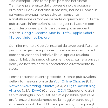
– ad esempio – che terze parti possano installarne.
Tramite le preferenze del browser è inoltre possibile
eliminare i Cookie installati in passato, incluso il Cookie in
cui venga eventualmente salvato il consenso
all’installazione di Cookie da parte di questo sito. L’Utente
può trovare informazioni su come gestire i Cookie con
alcuni dei browser più diffusi ad esempio ai seguenti
indirizzi:
Google Chrome
,
Mozilla Firefox
,
Apple Safari
e
Microsoft Internet Explorer
.
Con riferimento a Cookie installati da terze parti, l’Utente
può inoltre gestire le proprie impostazioni e revocare il
consenso visitando il relativo link di opt out (qualora
disponibile), utilizzando gli strumenti descritti nella privacy
policy della terza parte o contattando direttamente la
stessa.
Fermo restando quanto precede, l’Utente può avvalersi
delle informazioni fornite da
Your Online Choices
(UE),
Network Advertising Initiative
(USA) e
Digital Advertising
Alliance
(USA),
DAAC
(Canada),
DDAI
(Giappone) o altri
servizi analoghi. Con questi servizi è possibile gestire le
preferenze di tracciamento della maggior parte degli
strumenti pubblicitari. Il Titolare, pertanto, consiglia agli